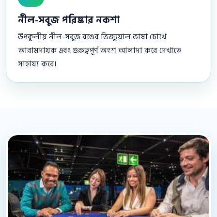
নীল-সবুজ পরিষ্কার নকশা
উপকূলীয় নীল-সবুজ রঙের ভিজ্যুয়াল ভাষা চোখে
আরামদায়ক এবং গুরুত্বপূর্ণ অংশ আলাদা করে দেখাতে
সাহায্য করে।