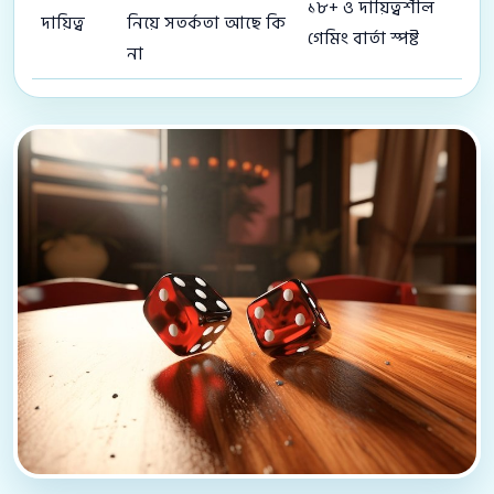
১৮+ ও দায়িত্বশীল
দায়িত্ব
নিয়ে সতর্কতা আছে কি
গেমিং বার্তা স্পষ্ট
না