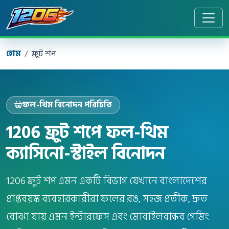
হোম
ফ্রুট শপ
ফল-থিম বিনোদন পরিচিতি
1206 ফ্রুট শপে ফল-থিম
ক্যাসিনো-স্টাইল বিনোদন
1206 ফ্রুট শপ এমন একটি বিভাগ যেখানে বাংলাদেশের
প্রাপ্তবয়স্ক ব্যবহারকারীরা ফলের রঙ, সহজ প্রতীক, দ্রুত
বোঝা যায় এমন ইন্টারফেস এবং মোবাইলবান্ধব গেমিং