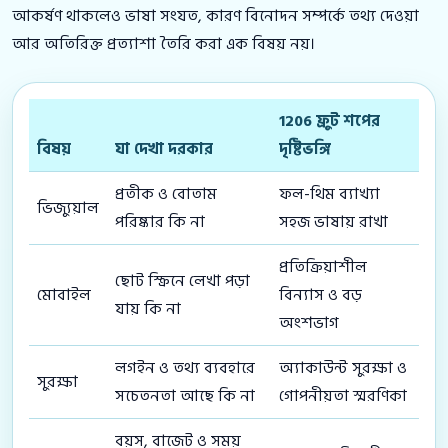
আকর্ষণ থাকলেও ভাষা সংযত, কারণ বিনোদন সম্পর্কে তথ্য দেওয়া
আর অতিরিক্ত প্রত্যাশা তৈরি করা এক বিষয় নয়।
1206 ফ্রুট শপের
বিষয়
যা দেখা দরকার
দৃষ্টিভঙ্গি
প্রতীক ও বোতাম
ফল-থিম ব্যাখ্যা
ভিজ্যুয়াল
পরিষ্কার কি না
সহজ ভাষায় রাখা
প্রতিক্রিয়াশীল
ছোট স্ক্রিনে লেখা পড়া
মোবাইল
বিন্যাস ও বড়
যায় কি না
অংশভাগ
লগইন ও তথ্য ব্যবহারে
অ্যাকাউন্ট সুরক্ষা ও
সুরক্ষা
সচেতনতা আছে কি না
গোপনীয়তা স্মরণিকা
বয়স, বাজেট ও সময়