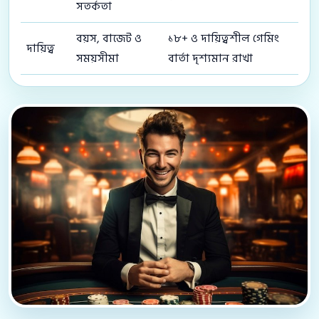
সতর্কতা
বয়স, বাজেট ও
১৮+ ও দায়িত্বশীল গেমিং
দায়িত্ব
সময়সীমা
বার্তা দৃশ্যমান রাখা