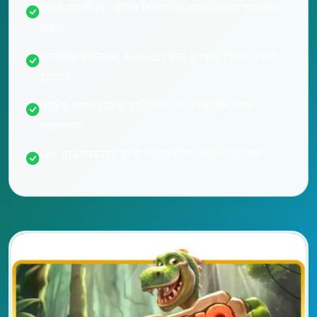
লাইভ ক্যাসিনো-স্টাইল বিনোদনে গোপনীয়তার প্রাথমিক
ধারণা
মোবাইল ব্রাউজার, Android ফোন ও ছোট স্ক্রিনে সতর্ক
ব্যবহার
লগইন, পাসওয়ার্ড ও ব্যক্তিগত তথ্য শেয়ারিং নিয়ে
সচেতনতা
১৮+ প্রাপ্তবয়স্কদের জন্য দায়িত্বশীল গেমিং স্মরণিকা