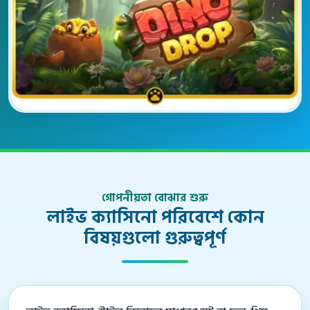
গোপনীয়তা বোঝার শুরু
লাইভ ক্যাসিনো পরিবেশে কোন
বিষয়গুলো গুরুত্বপূর্ণ