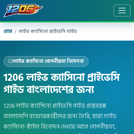
হোম
লাইভ ক্যাসিনো প্রাইভেসি গাইড
লাইভ ক্যাসিনো গোপনীয়তা নির্দেশনা
1206 লাইভ ক্যাসিনো প্রাইভেসি
গাইড বাংলাদেশের জন্য
1206 লাইভ ক্যাসিনো প্রাইভেসি গাইড প্রাপ্তবয়স্ক
বাংলাদেশি ব্যবহারকারীদের জন্য তৈরি, যারা লাইভ
ক্যাসিনো-স্টাইল বিনোদন দেখার আগে গোপনীয়তা,