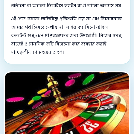
পাঠানো বা অচেনা ডিভাইসে লগইন রাখা ভালো অভ্যাস নয়।
এই পেজ কোনো অতিরিক্ত প্রতিশ্রুতি দেয় না এবং বিনোদনকে
আয়ের পথ হিসেবে দেখায় না। লাইভ ক্যাসিনো-স্টাইল
কনটেন্ট শুধু ১৮+ প্রাপ্তবয়স্কদের জন্য উপযোগী। নিজের সময়,
বাজেট ও মানসিক স্বস্তি বিবেচনা করে ব্যবহার করাই
দায়িত্বশীল গেমিংয়ের অংশ।