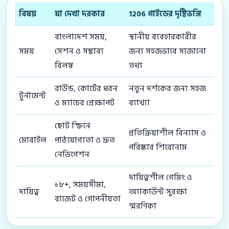
বিষয়
যা দেখা দরকার
1206 গাইডের দৃষ্টিভঙ্গি
বাংলাদেশ সময়,
স্থানীয় ব্যবহারকারীর
সময়
সেশন ও সম্ভাব্য
জন্য সহজভাবে সাজানো
বিলম্ব
তথ্য
রাউন্ড, কোর্টের ধরন
নতুন দর্শকের জন্য সহজ
টুর্নামেন্ট
ও ম্যাচের প্রেক্ষাপট
ব্যাখ্যা
ছোট স্ক্রিনে
প্রতিক্রিয়াশীল বিন্যাস ও
মোবাইল
পাঠযোগ্যতা ও দ্রুত
পরিষ্কার শিরোনাম
নেভিগেশন
দায়িত্বশীল গেমিং ও
১৮+, সময়সীমা,
দায়িত্ব
অ্যাকাউন্ট সুরক্ষা
বাজেট ও গোপনীয়তা
স্মরণিকা