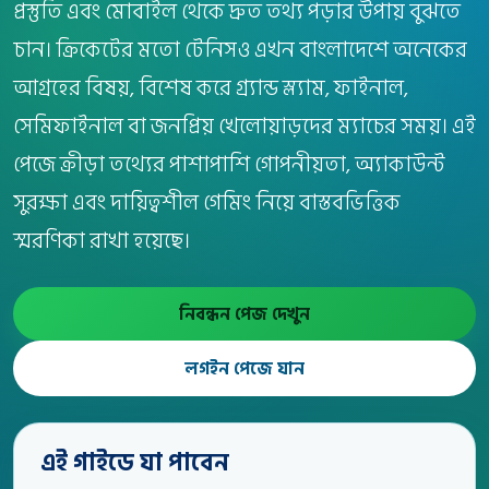
প্রস্তুতি এবং মোবাইল থেকে দ্রুত তথ্য পড়ার উপায় বুঝতে
চান। ক্রিকেটের মতো টেনিসও এখন বাংলাদেশে অনেকের
আগ্রহের বিষয়, বিশেষ করে গ্র্যান্ড স্ল্যাম, ফাইনাল,
সেমিফাইনাল বা জনপ্রিয় খেলোয়াড়দের ম্যাচের সময়। এই
পেজে ক্রীড়া তথ্যের পাশাপাশি গোপনীয়তা, অ্যাকাউন্ট
সুরক্ষা এবং দায়িত্বশীল গেমিং নিয়ে বাস্তবভিত্তিক
স্মরণিকা রাখা হয়েছে।
নিবন্ধন পেজ দেখুন
লগইন পেজে যান
এই গাইডে যা পাবেন